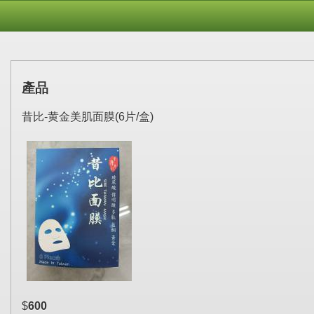
產品
昔比-黄金美肌面膜(6片/盒)
$
600