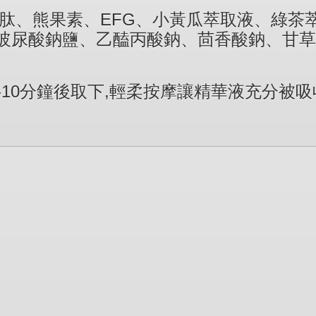
肽、熊果素、EFG、小黃瓜萃取液、綠茶
尿酸鈉鹽、乙醘丙酸鈉、茴香酸鈉、甘草
-10分鐘後取下,輕柔按摩讓精華液充分被吸