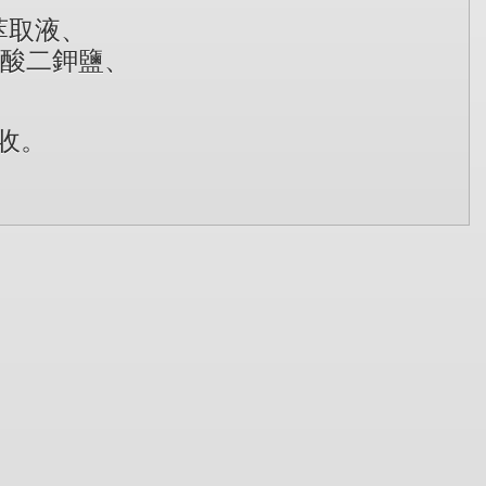
萃取液、
酸二鉀鹽、
收。