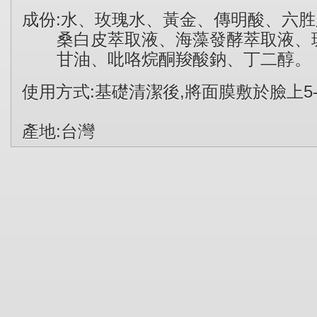
成份:水、玫瑰水、黃金、傳明酸、六胜
桑白皮萃取液、海藻發酵萃取液、玻
甘油、吡咯烷酮羧酸鈉、丁二醇。
使用方式:基礎清潔後,將面膜敷於臉上5
產地:台灣