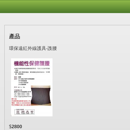
產品
環保遠紅外線護具-謢腰
$
2800