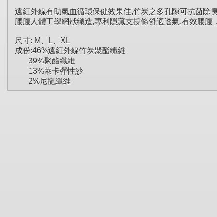
遠紅外線有助氣血循環保健效果佳,竹炭之多孔隙可抗菌除
腰腹人體工學網狀織造,專利隱藏支撐條舒適透氣,有效腰腹
尺寸: M、L、XL
成份:46%遠紅外線竹炭聚酯纖維
39%聚酯纖維
13%萊卡彈性紗
2%尼龍纖維