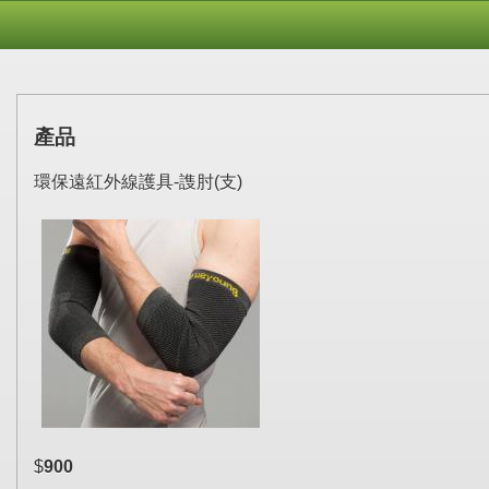
產品
環保遠紅外線護具-謢肘(支)
$
900