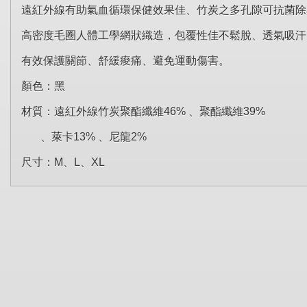
遠紅外線有助氣血循環保健效果佳、竹炭之多孔隙可抗菌除
高密度毛圈人體工學網狀織造，包覆性佳不鬆脫、透氣吸汗
有效保護關節、舒緩痠痛、避免運動傷害。
顏色：黑
材質：遠紅外線竹炭聚酯纖維46% 、聚酯纖維39%
、萊卡13% 、尼龍2%
尺寸：M、L、XL