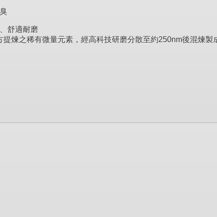
臭
、舒適耐磨
方提煉之稀有微量元素，經高科技研磨分散至約250nm後混煉製