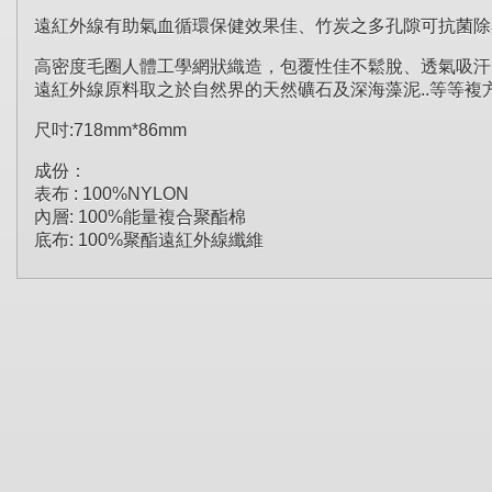
遠紅外線有助氣血循環保健效果佳、竹炭之多孔隙可抗菌除
高密度毛圈人體工學網狀織造，包覆性佳不鬆脫、透氣吸汗
遠紅外線原料取之於自然界的天然礦石及深海藻泥..等等複
尺吋:718mm*86mm
成份：
表布 : 100%NYLON
內層: 100%能量複合聚酯棉
底布: 100%聚酯遠紅外線纖維