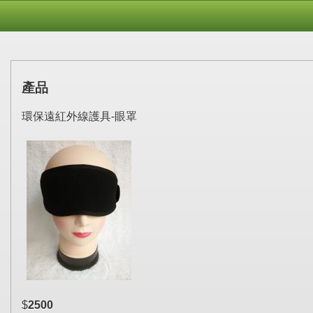
產品
環保遠紅外線護具-眼罩
$
2500