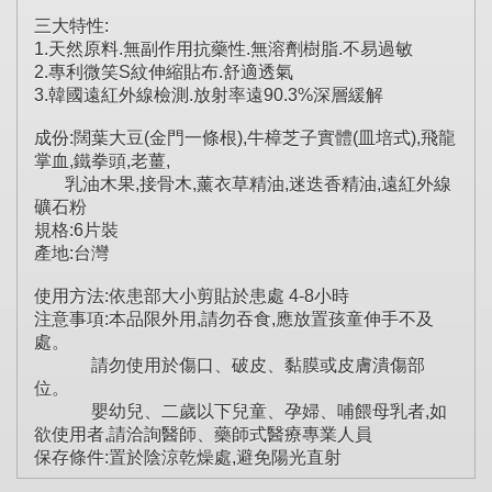
三大特性:
1.天然原料.無副作用抗藥性.無溶劑樹脂.不易過敏
2.專利微笑S紋伸縮貼布.舒適透氣
3.韓國遠紅外線檢測.放射率遠90.3%深層緩解
成份:闊葉大豆(金門一條根),牛樟芝子實體(皿培式),飛龍
掌血,鐵拳頭,老薑,
乳油木果,接骨木,薰衣草精油,迷迭香精油,遠紅外線
礦石粉
規格:6片裝
產地:台灣
使用方法:依患部大小剪貼於患處 4-8小時
注意事項:本品限外用,請勿吞食,應放置孩童伸手不及
處。
請勿使用於傷口、破皮、黏膜或皮膚潰傷部
位。
嬰幼兒、二歲以下兒童、孕婦、哺餵母乳者,如
欲使用者,請洽詢醫師、藥師式醫療專業人員
保存條件:置於陰涼乾燥處,避免陽光直射