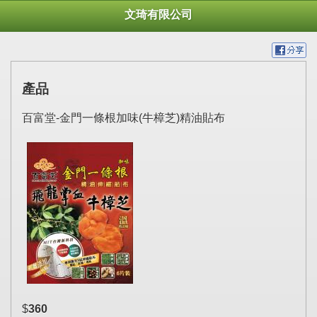
文琦有限公司
產品
百富堂-金門一條根加味(牛樟芝)精油貼布
$
360