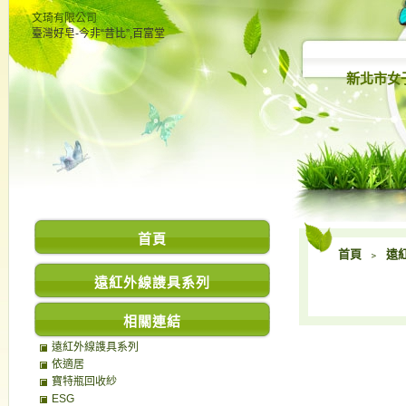
文琦有限公司
臺灣好皂-今非“昔比”,百富堂
新北市女
首頁
首頁
﹥
遠
遠紅外線謢具系列
相關連結
遠紅外線謢具系列
依適居
寶特瓶回收紗
ESG