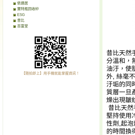
依適居
寶特瓶回收紗
ESG
昔比
百富堂
昔比天然
分溫和，
油汙，使
【隨拍即上】用手機就能掌握資訊！
外, 絲
汙垢的同時
質層一旦
燥出現皺
昔比天然
堅持使用
性劑,起泡
的時間換