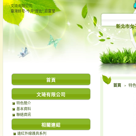
文琦有限公司
臺灣好皂-今非“昔比”,百富堂
新北市女
首頁
首頁
﹥ 特
文琦有限公司
特色簡介
基本資料
聯絡資訊
相關連結
遠紅外線謢具系列