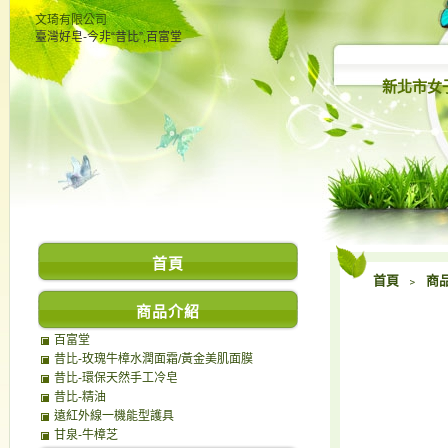
文琦有限公司
臺灣好皂-今非“昔比”,百富堂
新北市女
首頁
首頁
﹥
商
商品介紹
百富堂
昔比-玫瑰牛樟水潤面霜/黃金美肌面膜
昔比-環保天然手工冷皂
昔比-精油
遠紅外線一機能型護具
甘泉-牛樟芝