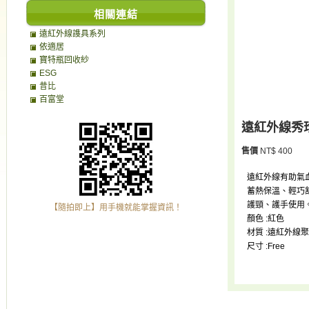
相關連結
遠紅外線謢具系列
依適居
寶特瓶回收紗
ESG
昔比
百富堂
遠紅外線秀
售價
NT$ 400
遠紅外線有助氣
蓄熱保溫、輕巧
護頸、護手使用
【隨拍即上】用手機就能掌握資訊！
顏色 :紅色
材質 :遠紅外線
尺寸 :Free