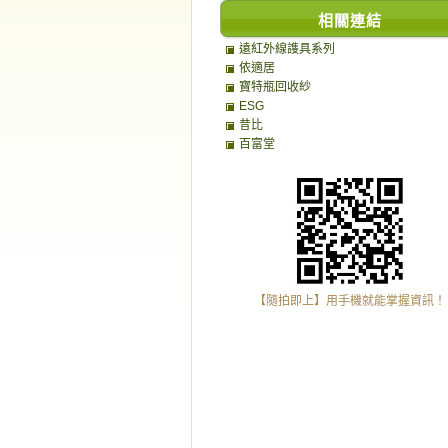
相關連結
遠紅外線謢具系列
依適居
寶特瓶回收紗
ESG
昔比
百富堂
【隨拍即上】用手機就能掌握資訊！