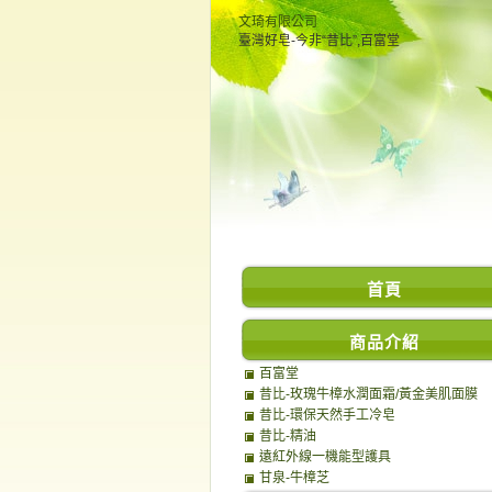
文琦有限公司
臺灣好皂-今非“昔比”,百富堂
首頁
商品介紹
百富堂
昔比-玫瑰牛樟水潤面霜/黃金美肌面膜
昔比-環保天然手工冷皂
昔比-精油
遠紅外線一機能型護具
甘泉-牛樟芝