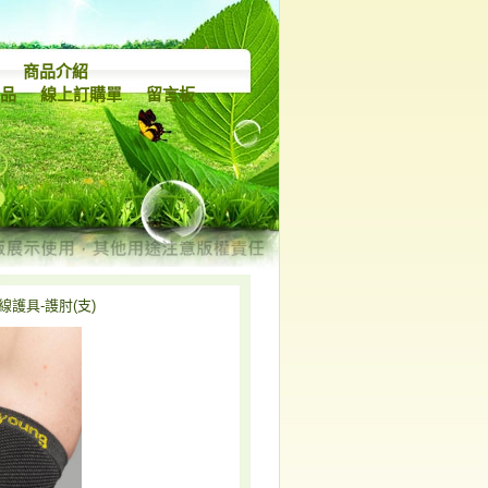
商品介紹
產品
線上訂購單
留言板
線護具-謢肘(支)