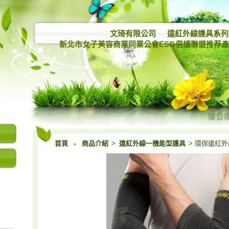
文琦有限公司
遠紅外線謢具系列
新北市女子美容商業同業公會ESG倡議聯盟推荐
首頁
﹥
商品介紹
>
遠紅外線一機能型護具
> 環保遠紅外