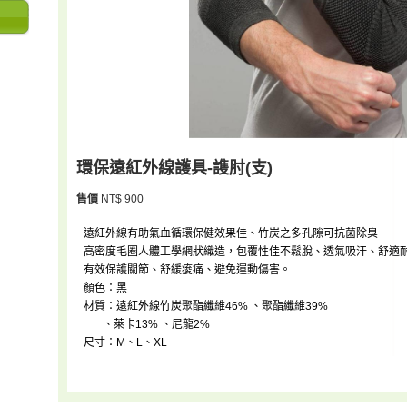
環保遠紅外線護具-謢肘(支)
售價
NT$ 900
遠紅外線有助氣血循環保健效果佳、竹炭之多孔隙可抗菌除臭
高密度毛圈人體工學網狀織造，包覆性佳不鬆脫、透氣吸汗、舒適
有效保護關節、舒緩痠痛、避免運動傷害。
顏色：黑
材質：遠紅外線竹炭聚酯纖維46% 、聚酯纖維39%
、萊卡13% 、尼龍2%
尺寸：M、L、XL