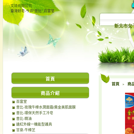
文琦有限公司
臺灣好皂-今非“昔比”,百富堂
新北市女
首頁
首頁
﹥
商
商品介紹
百富堂
昔比-玫瑰牛樟水潤面霜/黃金美肌面膜
昔比-環保天然手工冷皂
昔比-精油
遠紅外線一機能型護具
甘泉-牛樟芝