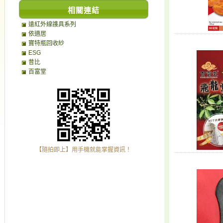
相關連結
遠紅外線謢具系列
依適居
寶特瓶回收紗
ESG
昔比
百富堂
【隨拍即上】用手機就能掌握資訊！