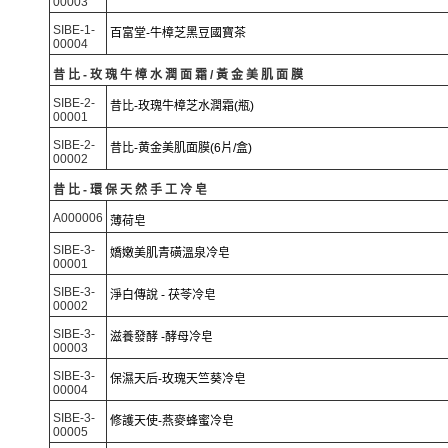
00003
SIBE-1-
百富堂-牛樟芝黑豆國寶茶
00004
昔比-玫瑰牛樟水潤面霜/黃金美肌面膜
SIBE-2-
昔比-玫瑰牛樟芝水潤霜(瓶)
00001
SIBE-2-
昔比-黄金美肌面膜(6片/盒)
00002
昔比-環保天然手工冷皂
A000006
薄荷皂
SIBE-3-
嬌嫩美肌青磺溫泉冷皂
00001
SIBE-3-
淨白傳說 - 茯苓冷皂
00002
SIBE-3-
滋養發酵 -酵母冷皂
00003
SIBE-3-
保濕天后-玫瑰天竺葵冷皂
00004
SIBE-3-
修護天使-燕麥蜂蜜冷皂
00005