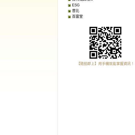
ESG
昔比
百富堂
【隨拍即上】用手機就能掌握資訊！