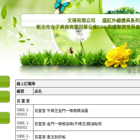
文琦有限公司
遠紅外線謢具系列
新北市女子美容商業同業公會ESG倡議聯盟推荐
線上訂購單
編號
品名
百富堂
SIBE-1-
百富堂-牛樟芝金門一條根精油霜
00001
SIBE-1-
百富堂-金門一條根加味(牛樟芝)精油貼布
00002
SIBE-1-
百富堂-墨玉刮痧板