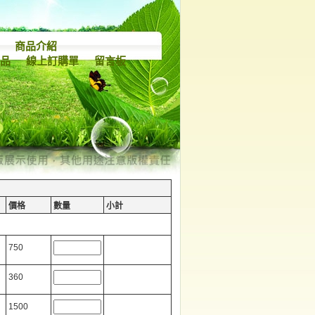
商品介紹
產品
線上訂購單
留言板
價格
數量
小計
750
360
1500