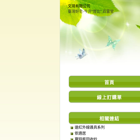
文琦有限公司
臺灣好皂-今非“昔比”,百富堂
首頁
線上訂購單
相關連結
遠紅外線謢具系列
依適居
寶特瓶回收紗