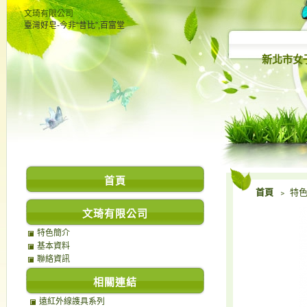
文琦有限公司
臺灣好皂-今非“昔比”,百富堂
新北市女
首頁
首頁
﹥ 特
文琦有限公司
特色簡介
基本資料
聯絡資訊
相關連結
遠紅外線謢具系列