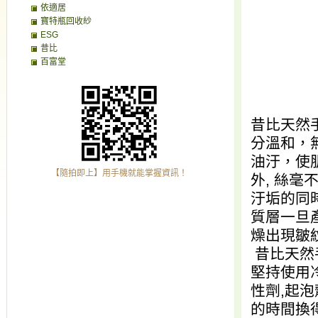
依適居
寶特瓶回收紗
ESG
昔比
百富堂
昔比天然
分溫和，
油汙，使
【隨拍即上】用手機就能掌握資訊！
外, 絲
汙垢的同時
質層一旦
燥出現皺
昔比天然
堅持使用
性劑,起泡
的時間換