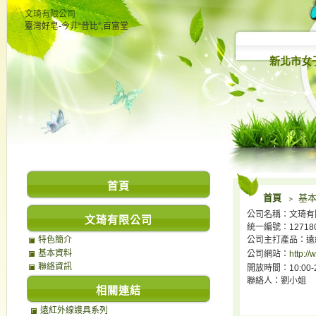
文琦有限公司
臺灣好皂-今非“昔比”,百富堂
新北市女
首頁
首頁
﹥ 基
公司名稱：文琦有
文琦有限公司
統一編號：12718
特色簡介
公司主打產品：遠紅
基本資料
公司網站：
http:/
聯絡資訊
開放時間：10:00-2
聯絡人：劉小姐
相關連結
遠紅外線謢具系列