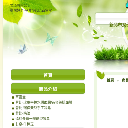
文琦有限公司
臺灣好皂-今非“昔比”,百富堂
新北市女
首頁
首頁
﹥
商
商品介紹
百富堂
昔比-玫瑰牛樟水潤面霜/黃金美肌面膜
昔比-環保天然手工冷皂
昔比-精油
遠紅外線一機能型護具
甘泉-牛樟芝