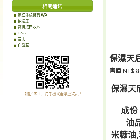
相關連結
遠紅外線謢具系列
依適居
寶特瓶回收紗
ESG
昔比
百富堂
保濕天
售價
NT$ 8
保濕天后
【隨拍即上】用手機就能掌握資訊！
成份 
油品 :
米糠油