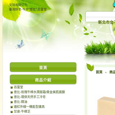
文琦有限公司
臺灣好皂-今非“昔比”,百富堂
新北市女
首頁
首頁
﹥
商
商品介紹
百富堂
昔比-玫瑰牛樟水潤面霜/黃金美肌面膜
昔比-環保天然手工冷皂
昔比-精油
遠紅外線一機能型護具
甘泉-牛樟芝