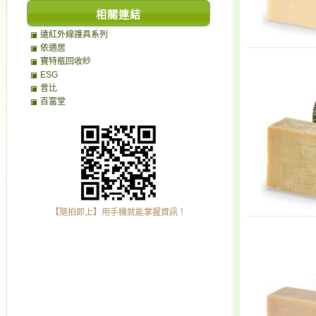
相關連結
遠紅外線謢具系列
依適居
寶特瓶回收紗
ESG
昔比
百富堂
【隨拍即上】用手機就能掌握資訊！