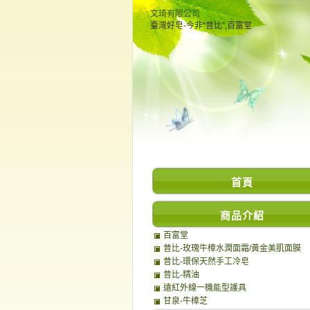
文琦有限公司
臺灣好皂-今非“昔比”,百富堂
首頁
商品介紹
百富堂
昔比-玫瑰牛樟水潤面霜/黃金美肌面膜
昔比-環保天然手工冷皂
昔比-精油
遠紅外線一機能型護具
甘泉-牛樟芝