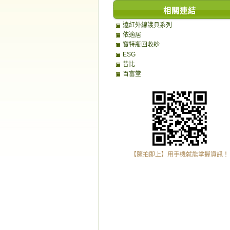
相關連結
遠紅外線謢具系列
依適居
寶特瓶回收紗
ESG
昔比
百富堂
【隨拍即上】用手機就能掌握資訊！