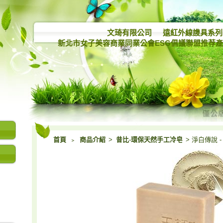
文琦有限公司
遠紅外線謢具系列
新北市女子美容商業同業公會ESG倡議聯盟推荐
首頁
﹥
商品介紹
>
昔比-環保天然手工冷皂
> 淨白傳說 