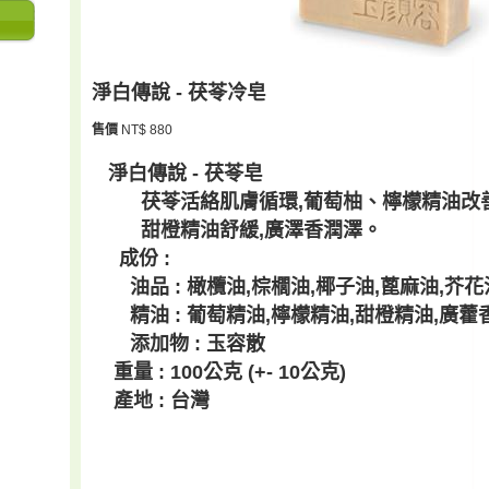
淨白傳說 - 茯苓冷皂
售價
NT$ 880
淨白傳說 - 茯苓皂
茯苓活絡肌膚循環,葡萄柚、檸檬精油改
甜橙精油舒緩,廣澤香潤澤。
成份 :
油品 : 橄欖油,棕櫚油,椰子油,蓖麻油,芥花
精油 : 葡萄精油,檸檬精油,甜橙精油,廣藿
添加物 : 玉容散
重量 : 100公克 (+- 10公克)
產地 : 台灣