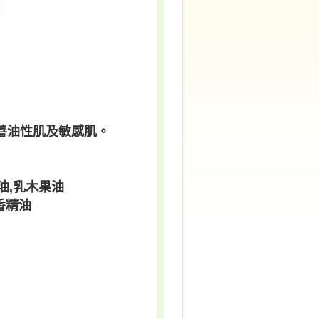
善油性肌及敏感肌
。
油,乳木果油
香精油